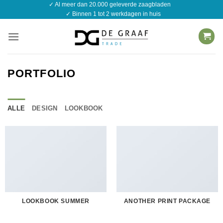
✓ Al meer dan 20.000 geleverde zaagbladen
Ga
✓ Binnen 1 tot 2 werkdagen in huis
naar
inhoud
PORTFOLIO
ALLE
DESIGN
LOOKBOOK
LOOKBOOK SUMMER
ANOTHER PRINT PACKAGE