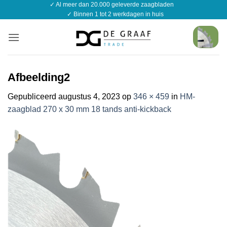
✓ Al meer dan 20.000 geleverde zaagbladen
Ga
✓ Binnen 1 tot 2 werkdagen in huis
naar
inhoud
Afbeelding2
Gepubliceerd
augustus 4, 2023
op
346 × 459
in
HM-
zaagblad 270 x 30 mm 18 tands anti-kickback