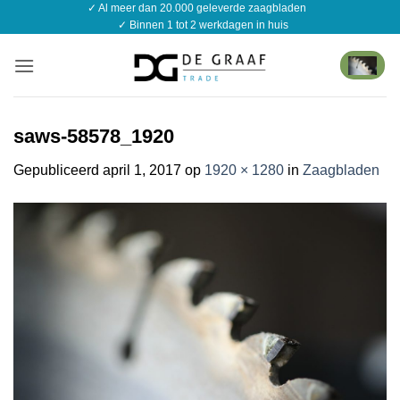
✓ Al meer dan 20.000 geleverde zaagbladen
Ga
✓ Binnen 1 tot 2 werkdagen in huis
naar
inhoud
saws-58578_1920
Gepubliceerd
april 1, 2017
op
1920 × 1280
in
Zaagbladen