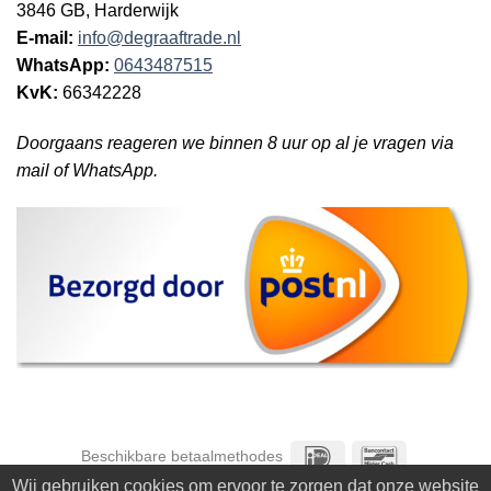
3846 GB, Harderwijk
E-mail:
info@degraaftrade.nl
WhatsApp:
0643487515
KvK:
66342228
Doorgaans reageren we binnen 8 uur op al je vragen via
mail of WhatsApp.
IDeal
Bancontact
Beschikbare betaalmethodes
Wij gebruiken cookies om ervoor te zorgen dat onze website