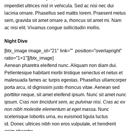
imperdiet ultrices nisl in vehicula. Sed ac nisi nec dui
lacinia ornare. Phasellus sed mattis lorem. Praesent metus
sem, gravida sit amet ornare a, rhoncus sit amet mi. Nam
ac nisi elit. Vivamus congue sollicitudin mollis.
Night Dive
[btx_image image_id=”21″ link=”” position=”overlapright”
ratio=”1×1″][/btx_image]
Aenean pharetra eleifend nunc. Aliquam non diam dui.
Pellentesque habitant morbi tristique senectus et netus et
malesuada fames ac turpis egestas. Phasellus ullamcorper
porta arcu, id dignissim justo rhoncus vitae. Aenean sed
porttitor neque, sit amet eleifend ipsum. Nunc sit amet nunc
ipsum.
Cras non tincidunt sem, ac pulvinar nisi. Cras ac ex
non nibh molestie elementum at eget massa
. Nunc
scelerisque lobortis urna, eu euismod ligula luctus
id. Donec ultrices nibh non eros vulputate, et hendrerit