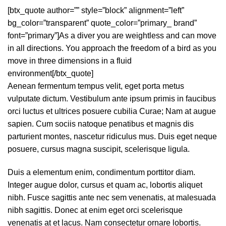
[btx_quote author=”” style=”block” alignment=”left”
bg_color=”transparent” quote_color=”primary_ brand”
font=”primary”]As a diver you are weightless and can move
in all directions. You approach the freedom of a bird as you
move in three dimensions in a fluid
environment[/btx_quote]
Aenean fermentum tempus velit, eget porta metus
vulputate dictum. Vestibulum ante ipsum primis in faucibus
orci luctus et ultrices posuere cubilia Curae; Nam at augue
sapien. Cum sociis natoque penatibus et magnis dis
parturient montes, nascetur ridiculus mus. Duis eget neque
posuere, cursus magna suscipit, scelerisque ligula.
Duis a elementum enim, condimentum porttitor diam.
Integer augue dolor, cursus et quam ac, lobortis aliquet
nibh. Fusce sagittis ante nec sem venenatis, at malesuada
nibh sagittis. Donec at enim eget orci scelerisque
venenatis at et lacus. Nam consectetur ornare lobortis.