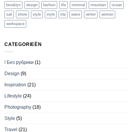
brooklyn
design
fashion
life
minimal
mountain
ocean
sail
shore
style
style
trip
wave
winter
women
workspace
CATEGORIEËN
! Без рубрики
(1)
Design
(9)
Inspiration
(21)
Lifestyle
(24)
Photography
(18)
Style
(5)
Travel
(21)