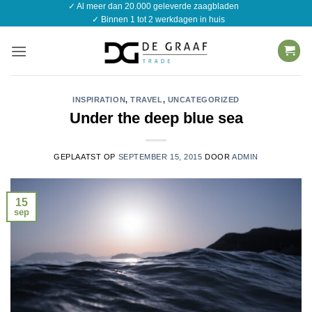
✓ Al meer dan 20.000 geleverde zaagbladen
Ga
✓ Binnen 1 tot 2 werkdagen in huis
naar
inhoud
INSPIRATION
,
TRAVEL
,
UNCATEGORIZED
Under the deep blue sea
GEPLAATST OP
SEPTEMBER 15, 2015
DOOR
ADMIN
15
sep