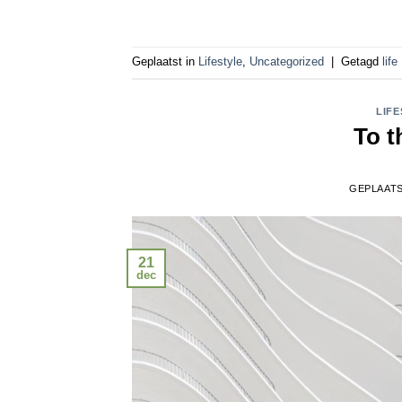
Geplaatst in
Lifestyle
,
Uncategorized
|
Getagd
life
LIFE
To t
GEPLAAT
21
dec