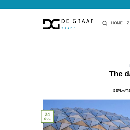
Ga
naar
inhoud
HOME
Z
The d
GEPLAAT
24
dec