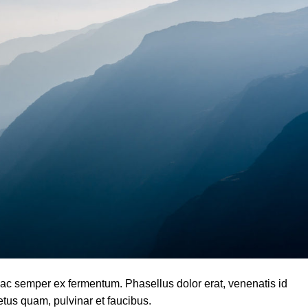
is, ac semper ex fermentum. Phasellus dolor erat, venenatis id
etus quam, pulvinar et faucibus.