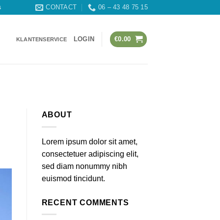
CONTACT
06 – 43 48 75 15
s
LOGIN
€
0.00
KLANTENSERVICE
ABOUT
Lorem ipsum dolor sit amet,
consectetuer adipiscing elit,
sed diam nonummy nibh
euismod tincidunt.
RECENT COMMENTS