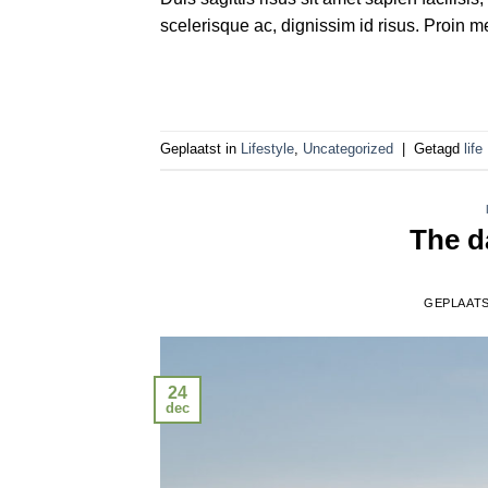
scelerisque ac, dignissim id risus. Proin m
Geplaatst in
Lifestyle
,
Uncategorized
|
Getagd
life
The d
GEPLAAT
24
dec