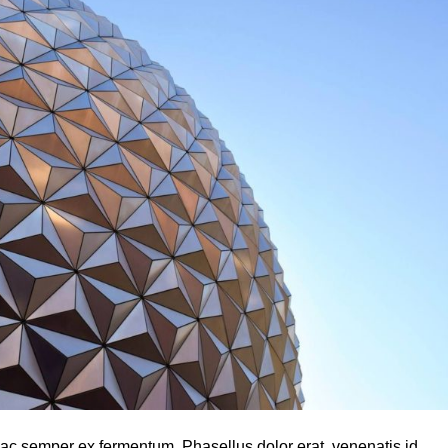
is, ac semper ex fermentum. Phasellus dolor erat, venenatis id