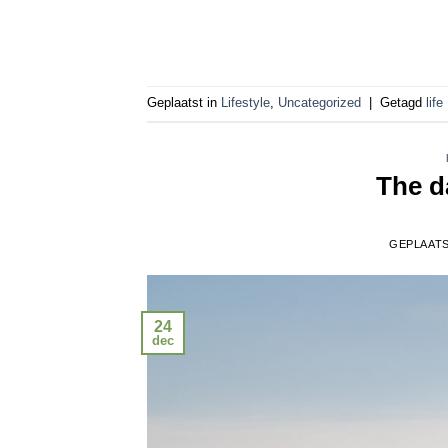
Geplaatst in
Lifestyle
,
Uncategorized
|
Getagd
life
The d
GEPLAAT
24
dec