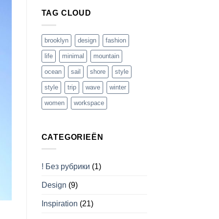
TAG CLOUD
brooklyn
design
fashion
life
minimal
mountain
ocean
sail
shore
style
style
trip
wave
winter
women
workspace
CATEGORIEËN
! Без рубрики
(1)
Design
(9)
Inspiration
(21)