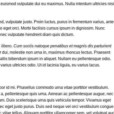
ue euismod vulputate dui eu maximus. Nulla interdum ultricies nisi
, vulputate justo. Proin luctus, purus in fermentum varius, ante
ro eget orci. Morbi facilisis cursus ipsum in dignissim. Nunc
onec vulputate hendrerit diam quis dictum.
s libero. Cum sociis natoque penatibus et magnis dis parturient
r dui, molestie non urna in, maximus rhoncus lectus. Praesent
nvallis bibendum ipsum in aliquet. Nullam eu pellentesque odio.
rius ultricies odio. Ut id lacinia ligula, eu varius lacus.
empor id mi. Phasellus commodo urna vitae porttitor vestibulum.
is a, pellentesque quis urna. Aenean ac pellentesque augue, nec
lum. Duis scelerisque urna quis vehicula tempor. Vivamus eget
c eget justo purus. Duis sed neque vel orci vestibulum congue
vitae tellus. Aliquam porttitor ullamcorper sem, vel volutpat au