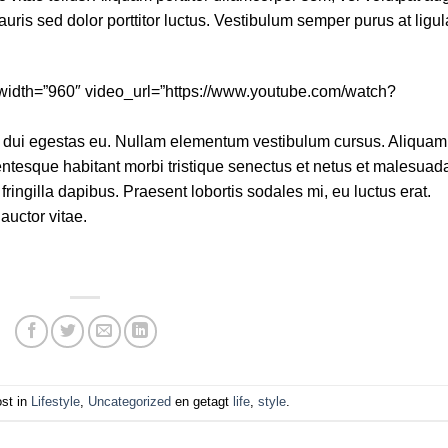
auris sed dolor porttitor luctus. Vestibulum semper purus at ligul
t” width=”960″ video_url=”https://www.youtube.com/watch?
us dui egestas eu. Nullam elementum vestibulum cursus. Aliquam
ellentesque habitant morbi tristique senectus et netus et malesuad
 fringilla dapibus. Praesent lobortis sodales mi, eu luctus erat.
auctor vitae.
ost in
Lifestyle
,
Uncategorized
en getagt
life
,
style
.