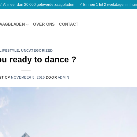
✓ Al meer dan 20.000 geleverde zaagbladen
✓ Binnen 1 tot 2 werkdagen in hui
AAGBLADEN
OVER ONS
CONTACT
LIFESTYLE
,
UNCATEGORIZED
ou ready to dance ?
ST OP
NOVEMBER 5, 2015
DOOR
ADMIN