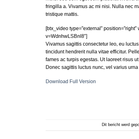
fringilla a. Vivamus ac mi nisi. Nulla nec m
tristique mattis.
[btx_video type=”external” position=”righ
v=WdnhwLSBnl8″]
Vivamus sagittis consectetur leo, eu luct
tincidunt hendrerit nulla vitae efficitur. P
fames ac turpis egestas. Ut laoreet risus ut
Donec sagittis luctus nunc, vel varius urna 
Download Full Version
Dit bericht werd gep