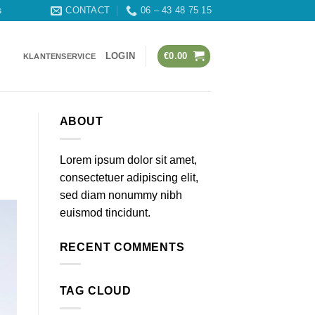
CONTACT
06 – 43 48 75 15
s
LOGIN
€
0.00
KLANTENSERVICE
ABOUT
Lorem ipsum dolor sit amet,
consectetuer adipiscing elit,
sed diam nonummy nibh
euismod tincidunt.
RECENT COMMENTS
TAG CLOUD