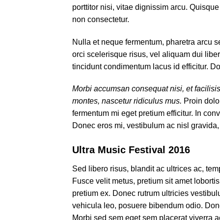
porttitor nisi, vitae dignissim arcu. Quisq
non consectetur.
Nulla et neque fermentum, pharetra arcu sed
orci scelerisque risus, vel aliquam dui libe
tincidunt condimentum lacus id efficitur. D
Morbi accumsan consequat nisi, et facilisi
montes, nascetur ridiculus mus.
Proin dolo
fermentum mi eget pretium efficitur. In co
Donec eros mi, vestibulum ac nisl gravida, va
Ultra Music Festival 2016
Sed libero risus, blandit ac ultrices ac, t
Fusce velit metus, pretium sit amet lobort
pretium ex. Donec rutrum ultricies vestibu
vehicula leo, posuere bibendum odio. Done
Morbi sed sem eget sem placerat viverra ac 