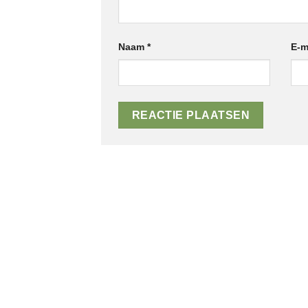
Naam
*
E-m