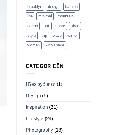
brooklyn
design
fashion
life
minimal
mountain
ocean
sail
shore
style
style
trip
wave
winter
women
workspace
CATEGORIEËN
! Без рубрики
(1)
Design
(9)
Inspiration
(21)
Lifestyle
(24)
Photography
(18)