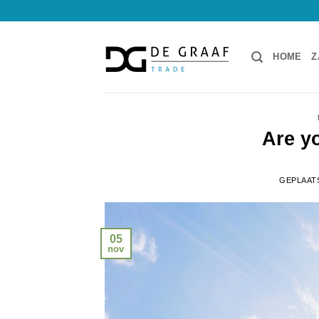
Ga
naar
inhoud
HOME
Z
Are y
GEPLAAT
05
nov