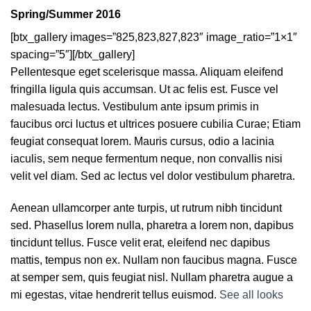
Spring/Summer 2016
[btx_gallery images=”825,823,827,823″ image_ratio=”1×1″
spacing=”5″][/btx_gallery]
Pellentesque eget scelerisque massa. Aliquam eleifend
fringilla ligula quis accumsan. Ut ac felis est. Fusce vel
malesuada lectus. Vestibulum ante ipsum primis in
faucibus orci luctus et ultrices posuere cubilia Curae; Etiam
feugiat consequat lorem. Mauris cursus, odio a lacinia
iaculis, sem neque fermentum neque, non convallis nisi
velit vel diam. Sed ac lectus vel dolor vestibulum pharetra.
Aenean ullamcorper ante turpis, ut rutrum nibh tincidunt
sed. Phasellus lorem nulla, pharetra a lorem non, dapibus
tincidunt tellus. Fusce velit erat, eleifend nec dapibus
mattis, tempus non ex. Nullam non faucibus magna. Fusce
at semper sem, quis feugiat nisl. Nullam pharetra augue a
mi egestas, vitae hendrerit tellus euismod.
See all looks