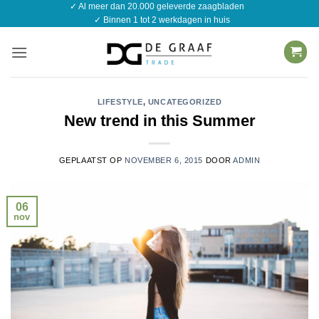
✓ Al meer dan 20.000 geleverde zaagbladen
Ga
✓ Binnen 1 tot 2 werkdagen in huis
naar
inhoud
LIFESTYLE
,
UNCATEGORIZED
New trend in this Summer
GEPLAATST OP
NOVEMBER 6, 2015
DOOR
ADMIN
06
nov