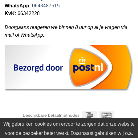
WhatsApp:
0643487515
KvK:
66342228
Doorgaans reageren we binnen 8 uur op al je vragen via
mail of WhatsApp.
IDeal
Bancontact
Beschikbare betaalmethodes
Wij gebruiken cookies om ervoor te zorgen dat onze website
Op zoek naar een
zaagblad
? Bekijk ons assortiment
voor de bezoeker beter werkt. Daarnaast gebruiken wij o.a.
Copyright 2026 ©
De Graaf Trade