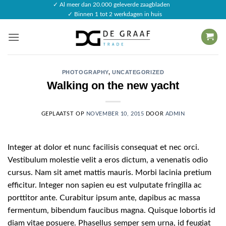
Ga
✓ Al meer dan 20.000 geleverde zaagbladen
✓ Binnen 1 tot 2 werkdagen in huis
naar
inhoud
PHOTOGRAPHY
,
UNCATEGORIZED
Walking on the new yacht
GEPLAATST OP
NOVEMBER 10, 2015
DOOR
ADMIN
Integer at dolor et nunc facilisis consequat et nec orci.
Vestibulum molestie velit a eros dictum, a venenatis odio
cursus. Nam sit amet mattis mauris. Morbi lacinia pretium
efficitur. Integer non sapien eu est vulputate fringilla ac
porttitor ante. Curabitur ipsum ante, dapibus ac massa
fermentum, bibendum faucibus magna. Quisque lobortis id
diam vitae posuere. Phasellus semper sem urna, id feugiat