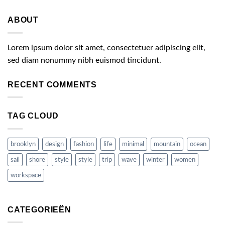
ABOUT
Lorem ipsum dolor sit amet, consectetuer adipiscing elit,
sed diam nonummy nibh euismod tincidunt.
RECENT COMMENTS
TAG CLOUD
brooklyn
design
fashion
life
minimal
mountain
ocean
sail
shore
style
style
trip
wave
winter
women
workspace
CATEGORIEËN