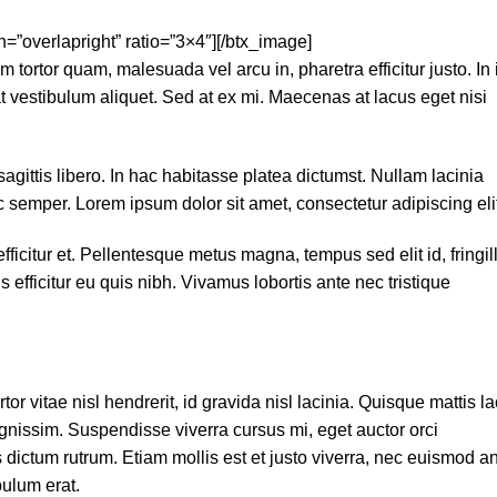
n=”overlapright” ratio=”3×4″][/btx_image]
 tortor quam, malesuada vel arcu in, pharetra efficitur justo. In 
t vestibulum aliquet. Sed at ex mi. Maecenas at lacus eget nisi
agittis libero. In hac habitasse platea dictumst. Nullam lacinia
 semper. Lorem ipsum dolor sit amet, consectetur adipiscing elit
efficitur et. Pellentesque metus magna, tempus sed elit id, fringil
us efficitur eu quis nibh. Vivamus lobortis ante nec tristique
or vitae nisl hendrerit, id gravida nisl lacinia. Quisque mattis l
ignissim. Suspendisse viverra cursus mi, eget auctor orci
 dictum rutrum. Etiam mollis est et justo viverra, nec euismod a
bulum erat.