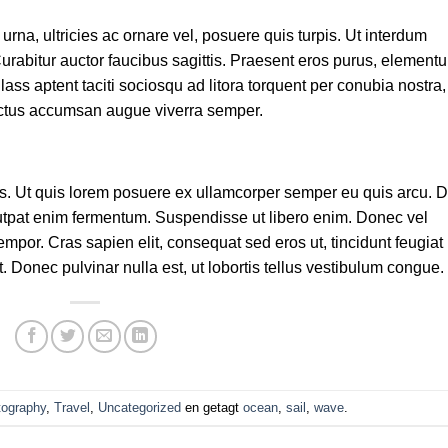
urna, ultricies ac ornare vel, posuere quis turpis. Ut interdum
urabitur auctor faucibus sagittis. Praesent eros purus, element
lass aptent taciti sociosqu ad litora torquent per conubia nostra,
ctus accumsan augue viverra semper.
s. Ut quis lorem posuere ex ullamcorper semper eu quis arcu. D
lutpat enim fermentum. Suspendisse ut libero enim. Donec vel
empor. Cras sapien elit, consequat sed eros ut, tincidunt feugiat
. Donec pulvinar nulla est, ut lobortis tellus vestibulum congue.
ography
,
Travel
,
Uncategorized
en getagt
ocean
,
sail
,
wave
.