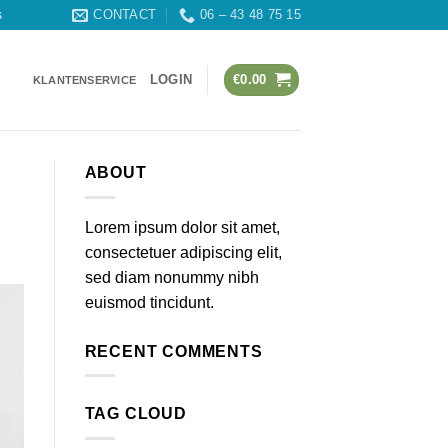
CONTACT
06 – 43 48 75 15
s
LOGIN
€
0.00
KLANTENSERVICE
ABOUT
Lorem ipsum dolor sit amet,
consectetuer adipiscing elit,
sed diam nonummy nibh
euismod tincidunt.
RECENT COMMENTS
TAG CLOUD