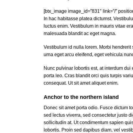
[btx_image image_id=”831″ link=”/” positio
In hac habitasse platea dictumst. Vestibulum
luctus enim. Vestibulum in mauris vitae era
malesuada blandit ac eget magna.
Vestibulum id nulla lorem. Morbi hendrerit s
urna eget arcu eleifend, eget vehicula nunc
Nunc pulvinar lobortis est, at interdum dui 
porta leo. Cras blandit orci quis turpis vari
consequat. Ut sit amet aliquet enim.
Anchor to the northern island
Donec sit amet porta odio. Fusce dictum tort
sed lectus viverra, sed consectetur justo d
sollicitudin at. Ut condimentum sapien quis
lobortis. Proin sed dapibus diam, vel vesti