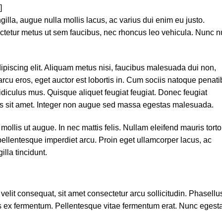
]
illa, augue nulla mollis lacus, ac varius dui enim eu justo.
tetur metus ut sem faucibus, nec rhoncus leo vehicula. Nunc n
ipiscing elit. Aliquam metus nisi, faucibus malesuada dui non,
rcu eros, eget auctor est lobortis in. Cum sociis natoque penat
idiculus mus. Quisque aliquet feugiat feugiat. Donec feugiat
bus sit amet. Integer non augue sed massa egestas malesuada.
ollis ut augue. In nec mattis felis. Nullam eleifend mauris torto
ellentesque imperdiet arcu. Proin eget ullamcorper lacus, ac
gilla tincidunt.
 velit consequat, sit amet consectetur arcu sollicitudin. Phasellu
s ex fermentum. Pellentesque vitae fermentum erat. Nunc egest