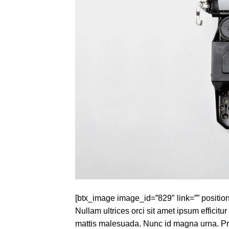
[btx_image image_id=”829″ link=”” position
Nullam ultrices orci sit amet ipsum efficit
mattis malesuada. Nunc id magna urna. Pra