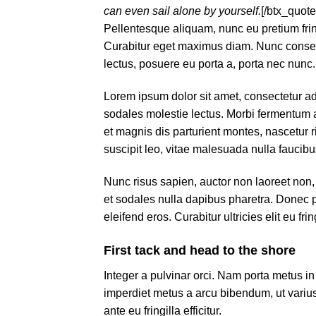
can even sail alone by yourself.
[/btx_quote
Pellentesque aliquam, nunc eu pretium fring
Curabitur eget maximus diam. Nunc consec
lectus, posuere eu porta a, porta nec nunc.
Lorem ipsum dolor sit amet, consectetur ad
sodales molestie lectus. Morbi fermentum a
et magnis dis parturient montes, nascetur r
suscipit leo, vitae malesuada nulla fauci
Nunc risus sapien, auctor non laoreet non, m
et sodales nulla dapibus pharetra. Donec p
eleifend eros. Curabitur ultricies elit eu frin
First tack and head to the shore
Integer a pulvinar orci. Nam porta metus in
imperdiet metus a arcu bibendum, ut variu
ante eu fringilla efficitur.