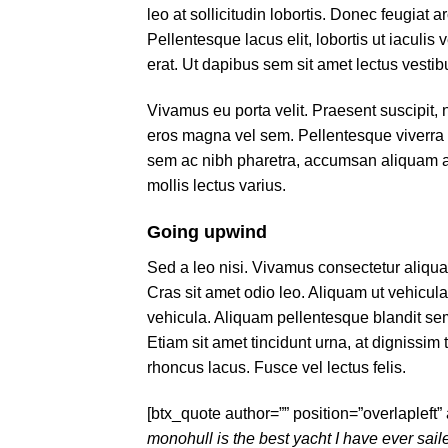
leo at sollicitudin lobortis. Donec feugiat 
Pellentesque lacus elit, lobortis ut iaculis 
erat. Ut dapibus sem sit amet lectus vestib
Vivamus eu porta velit. Praesent suscipit, n
eros magna vel sem. Pellentesque viverra
sem ac nibh pharetra, accumsan aliquam an
mollis lectus varius.
Going upwind
Sed a leo nisi. Vivamus consectetur aliquam
Cras sit amet odio leo. Aliquam ut vehicula
vehicula. Aliquam pellentesque blandit sem
Etiam sit amet tincidunt urna, at dignissim
rhoncus lacus. Fusce vel lectus felis.
[btx_quote author=”” position=”overlapleft”
monohull is the best yacht I have ever saile