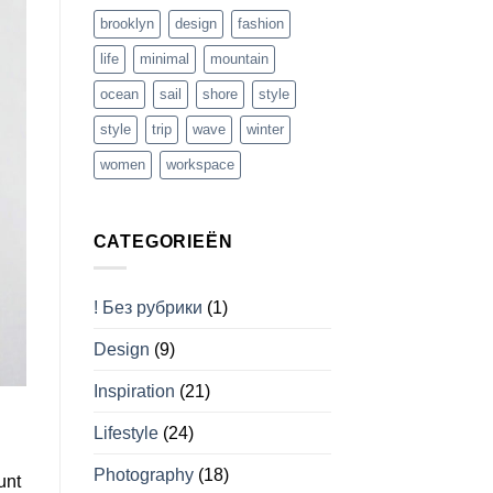
brooklyn
design
fashion
life
minimal
mountain
ocean
sail
shore
style
style
trip
wave
winter
women
workspace
CATEGORIEËN
! Без рубрики
(1)
Design
(9)
Inspiration
(21)
Lifestyle
(24)
Photography
(18)
unt