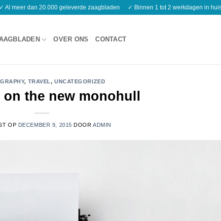
✓ Al meer dan 20.000 geleverde zaagbladen
✓ Binnen 1 tot 2 werkdagen in hui
AAGBLADEN
OVER ONS
CONTACT
GRAPHY
,
TRAVEL
,
UNCATEGORIZED
il on the new monohull
ST OP
DECEMBER 9, 2015
DOOR
ADMIN