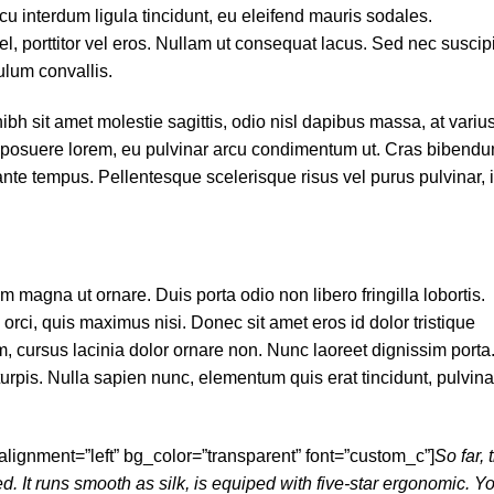
arcu interdum ligula tincidunt, eu eleifend mauris sodales.
vel, porttitor vel eros. Nullam ut consequat lacus. Sed nec suscipi
ulum convallis.
ibh sit amet molestie sagittis, odio nisl dapibus massa, at variu
 posuere lorem, eu pulvinar arcu condimentum ut. Cras bibend
te tempus. Pellentesque scelerisque risus vel purus pulvinar, 
 magna ut ornare. Duis porta odio non libero fringilla lobortis.
 orci, quis maximus nisi. Donec sit amet eros id dolor tristique
, cursus lacinia dolor ornare non. Nunc laoreet dignissim porta
 turpis. Nulla sapien nunc, elementum quis erat tincidunt, pulvina
 alignment=”left” bg_color=”transparent” font=”custom_c”]
So far, 
d. It runs smooth as silk, is equiped with five-star ergonomic. Y