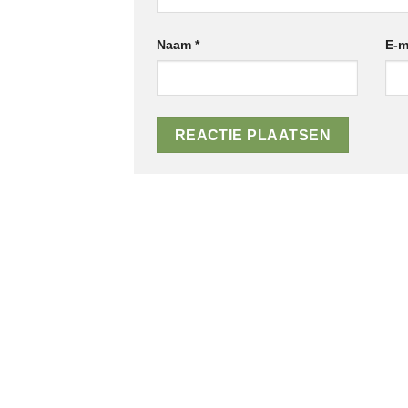
Naam
*
E-m