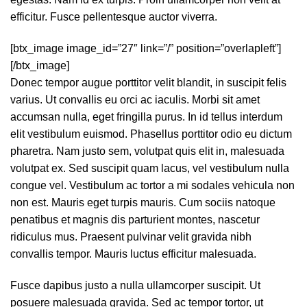
efficitur. Fusce pellentesque auctor viverra.
[btx_image image_id=”27″ link=”/” position=”overlapleft”]
[/btx_image]
Donec tempor augue porttitor velit blandit, in suscipit felis
varius. Ut convallis eu orci ac iaculis. Morbi sit amet
accumsan nulla, eget fringilla purus. In id tellus interdum
elit vestibulum euismod. Phasellus porttitor odio eu dictum
pharetra. Nam justo sem, volutpat quis elit in, malesuada
volutpat ex. Sed suscipit quam lacus, vel vestibulum nulla
congue vel. Vestibulum ac tortor a mi sodales vehicula non
non est. Mauris eget turpis mauris. Cum sociis natoque
penatibus et magnis dis parturient montes, nascetur
ridiculus mus. Praesent pulvinar velit gravida nibh
convallis tempor. Mauris luctus efficitur malesuada.
Fusce dapibus justo a nulla ullamcorper suscipit. Ut
posuere malesuada gravida. Sed ac tempor tortor, ut