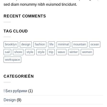
sed diam nonummy nibh euismod tincidunt.
RECENT COMMENTS
TAG CLOUD
brooklyn
design
fashion
life
minimal
mountain
ocean
sail
shore
style
style
trip
wave
winter
women
workspace
CATEGORIEËN
! Без рубрики
(1)
Design
(9)