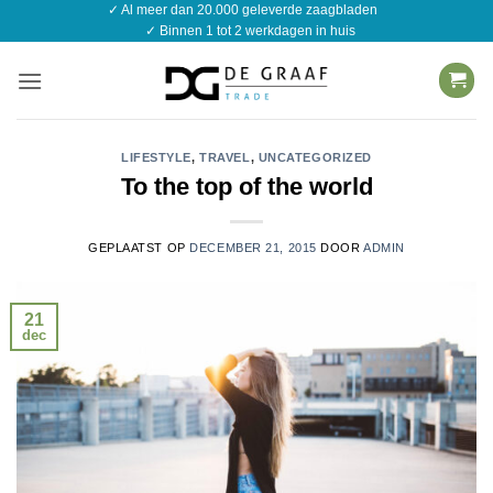
✓ Al meer dan 20.000 geleverde zaagbladen
Ga
✓ Binnen 1 tot 2 werkdagen in huis
naar
inhoud
LIFESTYLE
,
TRAVEL
,
UNCATEGORIZED
To the top of the world
GEPLAATST OP
DECEMBER 21, 2015
DOOR
ADMIN
21
dec