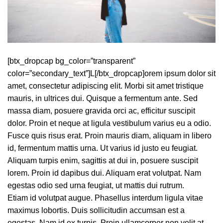
[btx_dropcap bg_color=”transparent”
color=”secondary_text”]L[/btx_dropcap]orem ipsum dolor sit
amet, consectetur adipiscing elit. Morbi sit amet tristique
mauris, in ultrices dui. Quisque a fermentum ante. Sed
massa diam, posuere gravida orci ac, efficitur suscipit
dolor. Proin et neque at ligula vestibulum varius eu a odio.
Fusce quis risus erat. Proin mauris diam, aliquam in libero
id, fermentum mattis urna. Ut varius id justo eu feugiat.
Aliquam turpis enim, sagittis at dui in, posuere suscipit
lorem. Proin id dapibus dui. Aliquam erat volutpat. Nam
egestas odio sed urna feugiat, ut mattis dui rutrum.
Etiam id volutpat augue. Phasellus interdum ligula vitae
maximus lobortis. Duis sollicitudin accumsan est a
egestas. Nam id ex turpis. Proin ullamcorper non velit at