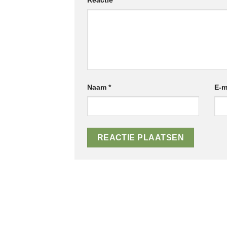
Naam
*
E-m