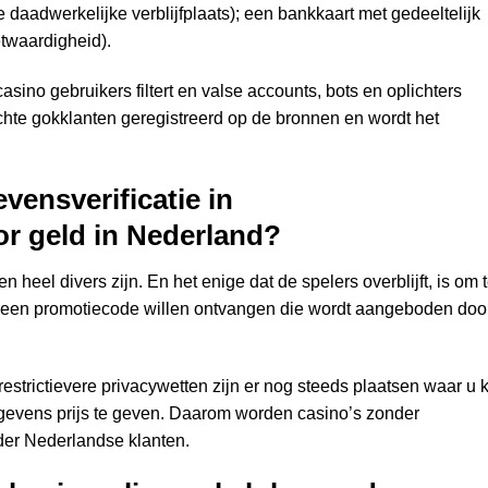
daadwerkelijke verblijfplaats); een bankkaart met gedeeltelijk
etwaardigheid).
sino gebruikers filtert en valse accounts, bots en oplichters
hte gokklanten geregistreerd op de bronnen en wordt het
vensverificatie in
or geld in Nederland?
 heel divers zijn. En het enige dat de spelers overblijft, is om 
ze een promotiecode willen ontvangen die wordt aangeboden doo
estrictievere privacywetten zijn er nog steeds plaatsen waar u 
egevens prijs te geven. Daarom worden casino’s zonder
der Nederlandse klanten.