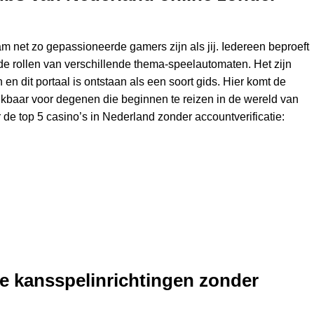
am net zo gepassioneerde gamers zijn als jij. Iedereen beproeft
 de rollen van verschillende thema-speelautomaten. Het zijn
 en dit portaal is ontstaan als een soort gids. Hier komt de
kbaar voor degenen die beginnen te reizen in de wereld van
de top 5 casino’s in Nederland zonder accountverificatie:
le kansspelinrichtingen zonder