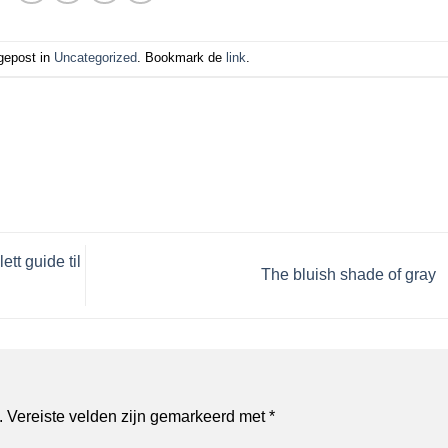
 gepost in
Uncategorized
. Bookmark de
link
.
t guide til
The bluish shade of gray
.
Vereiste velden zijn gemarkeerd met
*