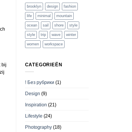
brooklyn
design
fashion
life
minimal
mountain
ocean
sail
shore
style
sch
style
trip
wave
winter
women
workspace
CATEGORIEËN
 bij
zij
! Без рубрики
(1)
Design
(9)
Inspiration
(21)
Lifestyle
(24)
Photography
(18)