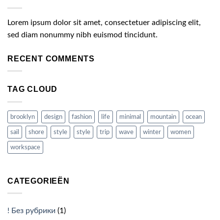
Lorem ipsum dolor sit amet, consectetuer adipiscing elit,
sed diam nonummy nibh euismod tincidunt.
RECENT COMMENTS
TAG CLOUD
brooklyn
design
fashion
life
minimal
mountain
ocean
sail
shore
style
style
trip
wave
winter
women
workspace
CATEGORIEËN
! Без рубрики
(1)