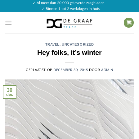
Ga
✓ Al meer dan 20.000 geleverde zaagbladen
✓ Binnen 1 tot 2 werkdagen in huis
naar
inhoud
TRAVEL
,
UNCATEGORIZED
Hey folks, it’s winter
GEPLAATST OP
DECEMBER 30, 2015
DOOR
ADMIN
30
dec