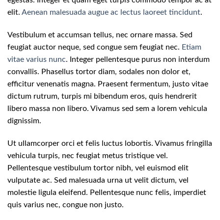
egestas. Integer et quam eget turpis commodo tempor ac at
elit.
Aenean malesuada augue ac lectus laoreet tincidunt
.
Vestibulum et accumsan tellus, nec ornare massa. Sed
feugiat auctor neque, sed congue sem feugiat nec.
Etiam
vitae varius nunc
. Integer pellentesque purus non interdum
convallis. Phasellus tortor diam, sodales non dolor et,
efficitur venenatis magna. Praesent fermentum, justo vitae
dictum rutrum, turpis mi bibendum eros, quis hendrerit
libero massa non libero. Vivamus sed sem a lorem vehicula
dignissim.
Ut ullamcorper orci et felis luctus lobortis. Vivamus fringilla
vehicula turpis, nec feugiat metus tristique vel.
Pellentesque vestibulum tortor nibh, vel euismod elit
vulputate ac. Sed malesuada urna ut velit dictum, vel
molestie ligula eleifend. Pellentesque nunc felis, imperdiet
quis varius nec, congue non justo.