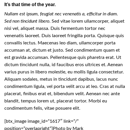
It’s that time of the year.
Nullam est ipsum, feugiat nec venenatis a, efficitur in diam.
Sed non tincidunt libero
. Sed vitae lorem ullamcorper, aliquet
nisi vel, aliquet massa. Duis fermentum tortor nec
venenatis laoreet. Duis laoreet fringilla porta. Quisque quis
convallis lectus. Maecenas leo diam, ullamcorper porta
accumsan at, dictum et justo. Sed condimentum quam et
est gravida accumsan. Pellentesque quis pharetra erat. Ut
dictum tincidunt nulla, id faucibus eros ultrices et. Aenean
varius purus in libero molestie, eu mollis ligula consectetur.
Aliquam sodales, metus in tincidunt dapibus, lacus nunc
condimentum ligula, vel porta velit arcu at leo. Cras at nulla
placerat, finibus erat et, bibendum velit. Aenean nec ante
blandit, tempus lorem ut, placerat tortor. Morbi eu
condimentum felis, vitae posuere elit.
[btx_image image_id=”1617″ link=”/”
position=”overlapright”]Photo by Mark