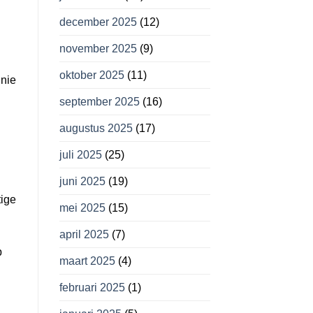
december 2025
(12)
november 2025
(9)
oktober 2025
(11)
inie
september 2025
(16)
augustus 2025
(17)
juli 2025
(25)
juni 2025
(19)
tige
mei 2025
(15)
april 2025
(7)
p
maart 2025
(4)
februari 2025
(1)