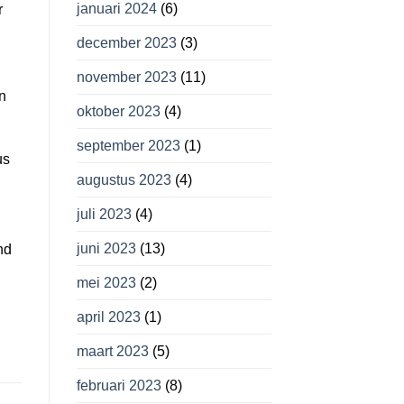
januari 2024
(6)
r
december 2023
(3)
november 2023
(11)
n
oktober 2023
(4)
september 2023
(1)
us
augustus 2023
(4)
juli 2023
(4)
juni 2023
(13)
nd
mei 2023
(2)
april 2023
(1)
maart 2023
(5)
februari 2023
(8)