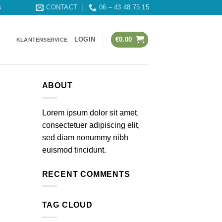
CONTACT
06 – 43 48 75 15
s
LOGIN
€
0.00
KLANTENSERVICE
ABOUT
Lorem ipsum dolor sit amet,
consectetuer adipiscing elit,
sed diam nonummy nibh
euismod tincidunt.
RECENT COMMENTS
TAG CLOUD