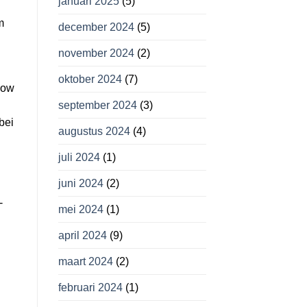
januari 2025
(5)
m
december 2024
(5)
november 2024
(2)
oktober 2024
(7)
now
september 2024
(3)
bei
augustus 2024
(4)
juli 2024
(1)
juni 2024
(2)
-
mei 2024
(1)
n
april 2024
(9)
maart 2024
(2)
februari 2024
(1)