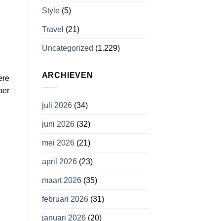
Style
(5)
Travel
(21)
Uncategorized
(1.229)
ARCHIEVEN
ere
ber
juli 2026
(34)
juni 2026
(32)
mei 2026
(21)
april 2026
(23)
maart 2026
(35)
februari 2026
(31)
januari 2026
(20)