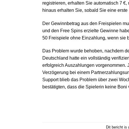
registrieren, erhalten Sie automatisch 7 €
hinaus erhalten Sie, sobald Sie eine erst
Der Gewinnbetrag aus den Freispielen mu
und den Free Spins erzielte Gewinne habe
50 Freispiele ohne Einzahlung, wenn si
Das Problem wurde behoben, nachdem der S
Deutschland hatte ein vollständig verifizi
erfolgreich Auszahlungen vorgenommen. Ju
Verzögerung bei einem Partnerzahlungsunt
Support blieb das Problem über zwei Woche
bestätigten, dass die Spielerin keine Boni
Dit bericht is