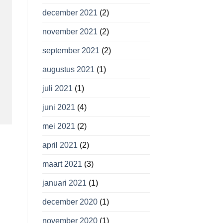
december 2021
(2)
november 2021
(2)
september 2021
(2)
augustus 2021
(1)
juli 2021
(1)
juni 2021
(4)
mei 2021
(2)
april 2021
(2)
maart 2021
(3)
januari 2021
(1)
december 2020
(1)
november 2020
(1)