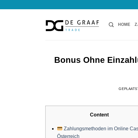
Ga
naar
inhoud
HOME
Z
Bonus Ohne Einzahlu
GEPLAATS
Content
Zahlungsmethoden im Online Cas
Österreich