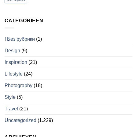
CATEGORIEËN
! Без рубрики
(1)
Design
(9)
Inspiration
(21)
Lifestyle
(24)
Photography
(18)
Style
(5)
Travel
(21)
Uncategorized
(1.229)