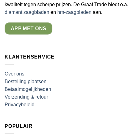
kwaliteit tegen scherpe prijzen. De Graaf Trade biedt o.a.
diamant zaagbladen
en
hm-zaagbladen
aan.
APP MET ONS
KLANTENSERVICE
Over ons
Bestelling plaatsen
Betaalmogelijkheden
Verzending & retour
Privacybeleid
POPULAIR