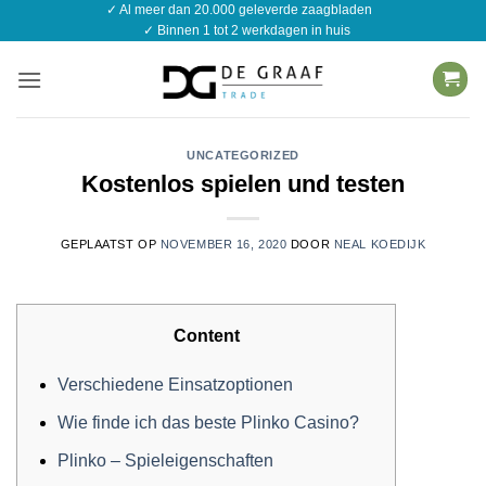
✓ Al meer dan 20.000 geleverde zaagbladen
Ga
✓ Binnen 1 tot 2 werkdagen in huis
naar
inhoud
UNCATEGORIZED
Kostenlos spielen und testen
GEPLAATST OP
NOVEMBER 16, 2020
DOOR
NEAL KOEDIJK
Content
Verschiedene Einsatzoptionen
Wie finde ich das beste Plinko Casino?
Plinko – Spieleigenschaften