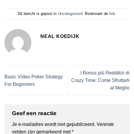
Dit bericht is gepost in
Uncategorized
. Bookmark de
link
.
NEAL KOEDIJK
I Bonus più Redditizi di
Basic Video Poker Strategy
Crazy Time: Come Sfruttarli
For Beginners
al Meglio
Geef een reactie
Je e-mailadres wordt niet gepubliceerd.
Vereiste
velden zijn gemarkeerd met
*