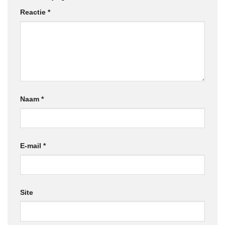
Reactie
*
Naam
*
E-mail
*
Site