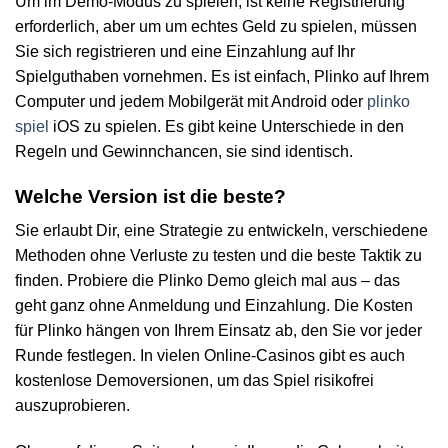
Um im Demo-Modus zu spielen, ist keine Registrierung
erforderlich, aber um um echtes Geld zu spielen, müssen
Sie sich registrieren und eine Einzahlung auf Ihr
Spielguthaben vornehmen. Es ist einfach, Plinko auf Ihrem
Computer und jedem Mobilgerät mit Android oder
plinko
spiel
iOS zu spielen. Es gibt keine Unterschiede in den
Regeln und Gewinnchancen, sie sind identisch.
Welche Version ist die beste?
Sie erlaubt Dir, eine Strategie zu entwickeln, verschiedene
Methoden ohne Verluste zu testen und die beste Taktik zu
finden. Probiere die Plinko Demo gleich mal aus – das
geht ganz ohne Anmeldung und Einzahlung. Die Kosten
für Plinko hängen von Ihrem Einsatz ab, den Sie vor jeder
Runde festlegen. In vielen Online-Casinos gibt es auch
kostenlose Demoversionen, um das Spiel risikofrei
auszuprobieren.