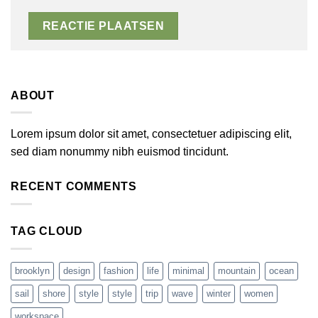
ABOUT
Lorem ipsum dolor sit amet, consectetuer adipiscing elit,
sed diam nonummy nibh euismod tincidunt.
RECENT COMMENTS
TAG CLOUD
brooklyn
design
fashion
life
minimal
mountain
ocean
sail
shore
style
style
trip
wave
winter
women
workspace