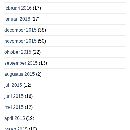
februari 2016
(17)
januari 2016
(17)
december 2015
(38)
november 2015
(50)
oktober 2015
(22)
september 2015
(13)
augustus 2015
(2)
juli 2015
(12)
juni 2015
(16)
mei 2015
(12)
april 2015
(19)
maart 2015
(10)