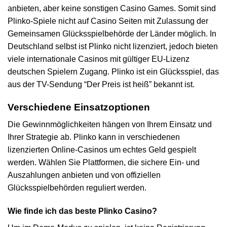
anbieten, aber keine sonstigen Casino Games. Somit sind
Plinko-Spiele nicht auf Casino Seiten mit Zulassung der
Gemeinsamen Glücksspielbehörde der Länder möglich. In
Deutschland selbst ist Plinko nicht lizenziert, jedoch bieten
viele internationale Casinos mit gültiger EU-Lizenz
deutschen Spielern Zugang. Plinko ist ein Glücksspiel, das
aus der TV-Sendung “Der Preis ist heiß” bekannt ist.
Verschiedene Einsatzoptionen
Die Gewinnmöglichkeiten hängen von Ihrem Einsatz und
Ihrer Strategie ab. Plinko kann in verschiedenen
lizenzierten Online-Casinos um echtes Geld gespielt
werden. Wählen Sie Plattformen, die sichere Ein- und
Auszahlungen anbieten und von offiziellen
Glücksspielbehörden reguliert werden.
Wie finde ich das beste Plinko Casino?