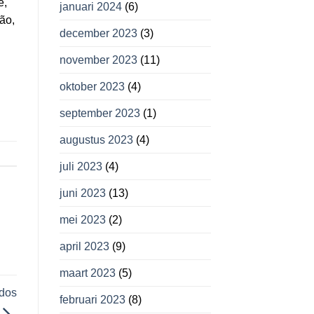
e,
januari 2024
(6)
ão,
december 2023
(3)
november 2023
(11)
oktober 2023
(4)
september 2023
(1)
augustus 2023
(4)
juli 2023
(4)
juni 2023
(13)
mei 2023
(2)
april 2023
(9)
maart 2023
(5)
ados
februari 2023
(8)