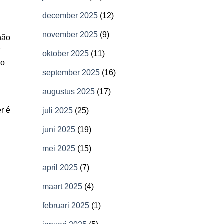
december 2025
(12)
november 2025
(9)
não
r
oktober 2025
(11)
do
september 2025
(16)
augustus 2025
(17)
r é
juli 2025
(25)
juni 2025
(19)
mei 2025
(15)
april 2025
(7)
maart 2025
(4)
februari 2025
(1)