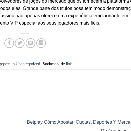
olvedores de jogos do mercado que os fornecem à plataforma 
 todos eles. Grande parte dos títulos possuem modo demonstraç
e Cassino não apenas oferece uma experiência emocionante em
nto VIP especial aos seus jogadores mais fiéis.
 gepost in
Uncategorized
. Bookmark de
link
.
Betplay Cómo Apostar: Cuotas, Deportes Y Merc
De Apuestas