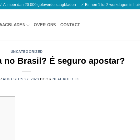
✓ Al meer dan 20.000 geleverde zaagbladen
✓ Binnen 1 tot 2 werkdagen in hui
AAGBLADEN
OVER ONS
CONTACT
UNCATEGORIZED
a no Brasil? É seguro apostar?
OP
AUGUSTUS 27, 2023
DOOR
NEAL KOEDIJK