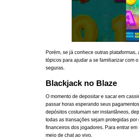
Porém, se já conhece outras plataformas, 
tópicos para ajudar a se familiarizar com 
seguras.
Blackjack no Blaze
O momento de depositar e sacar em cassinos
passar horas esperando seus pagamentos
depósitos costumam ser instantâneos, de
todas as transações sejam protegidas por 
financeiros dos jogadores. Para entrar em
meio de chat ao vivo.