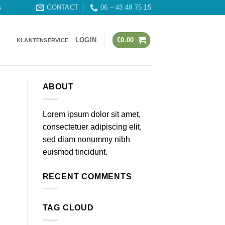
CONTACT
06 – 43 48 75 15
s
LOGIN
€
0.00
KLANTENSERVICE
ABOUT
Lorem ipsum dolor sit amet,
consectetuer adipiscing elit,
sed diam nonummy nibh
euismod tincidunt.
RECENT COMMENTS
TAG CLOUD