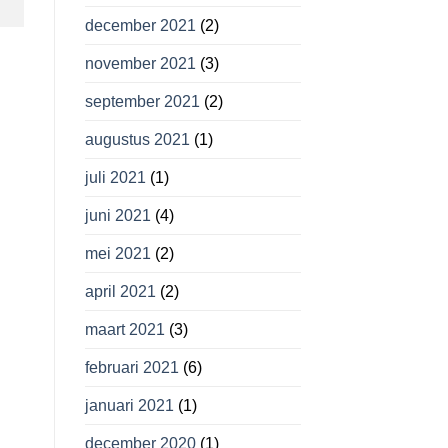
december 2021
(2)
november 2021
(3)
september 2021
(2)
augustus 2021
(1)
juli 2021
(1)
juni 2021
(4)
mei 2021
(2)
april 2021
(2)
maart 2021
(3)
februari 2021
(6)
januari 2021
(1)
december 2020
(1)